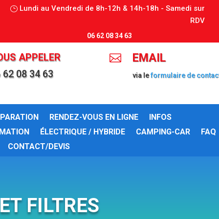
Lundi au Vendredi de 8h-12h & 14h-18h - Samedi sur
RDV
06 62 08 34 63
OUS APPELER
EMAIL

 62 08 34 63
via le
formulaire de contac
ÉPARATION
RENDEZ-VOUS EN LIGNE
INFOS
MATION
ÉLECTRIQUE / HYBRIDE
CAMPING-CAR
FAQ
CONTACT/DEVIS
ET FILTRES