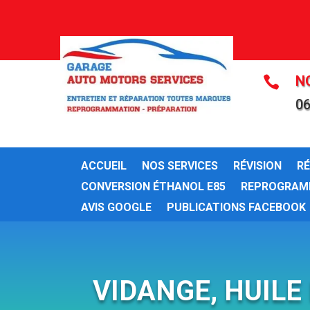
N

06
ACCUEIL
NOS SERVICES
RÉVISION
R
CONVERSION ÉTHANOL E85
REPROGRAM
AVIS GOOGLE
PUBLICATIONS FACEBOOK
VIDANGE, HUILE 